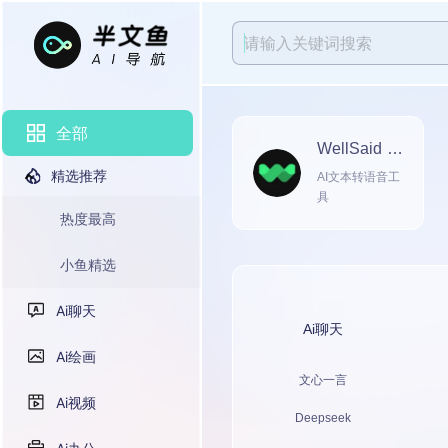
全部
WellSaid L
abs
精选推荐
AI文本转语音工
具
热度最高
小鱼精选
Ai聊天
Ai聊天
Ai绘画
文心一言
Ai视频
Deepseek