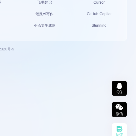
图
飞书妙记
Cursor
笔灵AI写作
GitHub Copilot
小论文生成器
Stunning
2320号-9
QQ
微信
反馈