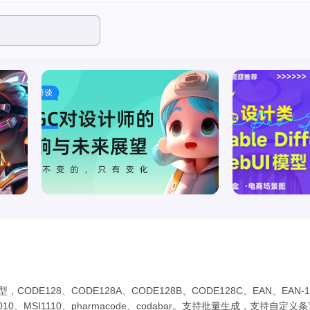
E128、CODE128A、CODE128B、CODE128C、EAN、EAN-13、
MSI1010、MSI1110、pharmacode、codabar。支持批量生