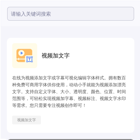
视频加文字
在线为视频添加文字或字幕可视化编辑字体样式。拥有数百
种免费可商用字体供你使用，动动小手就能为视频添加漂亮
文字。支持自定义字体、大小、透明度、颜色、位置、时间
范围等，可轻松实现视频加字幕、视频标注、视频文字水印
等需求。您只需要专注视频创作即可！
视频加文字