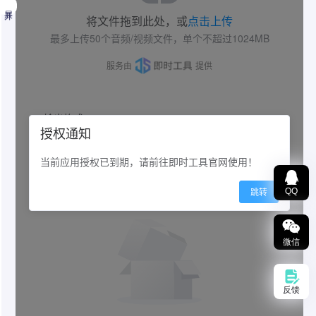
展开
视频转gif
QQ
支持MP4、AVI、MPG、MOV、FLV、3GP、
MKV、WMV、GIF在线转WEBM，纯在线处理不上
微信
传服务器可放心使用
反馈
攻略