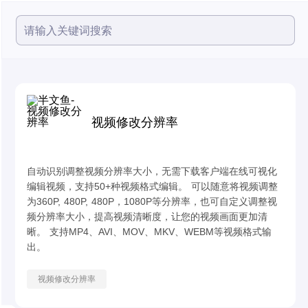
视频修改分辨率
自动识别调整视频分辨率大小，无需下载客户端在线可视化
编辑视频，支持50+种视频格式编辑。 可以随意将视频调整
为360P, 480P, 480P，1080P等分辨率，也可自定义调整视
频分辨率大小，提高视频清晰度，让您的视频画面更加清
晰。 支持MP4、AVI、MOV、MKV、WEBM等视频格式输
出。
视频修改分辨率