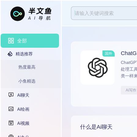
全部
Chat
精选推荐
国外
Chat
热度最高
处理工
类一样
小鱼精选
Ai写作
Ai聊天
Ai绘画
Ai视频
什么是Ai聊天