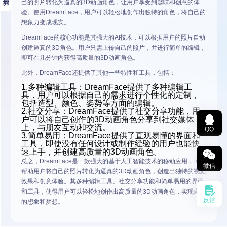
己的照片转化为逼真的3D动画角色，让用户享受到趣味和创意的体
验。使用DreamFace，用户可以轻松地创作出独特的角色，将自己的
想象力变成现实。
DreamFace的核心功能是其强大的AI技术，可以根据用户的照片自动
创建逼真的3D角色。用户只需上传自己的照片，并进行简单的编辑，
即可在几分钟内获得高质量的3D动画角色。
此外，DreamFace还提供了其他一些特性和工具，包括：
1.多种编辑工具：DreamFace提供了多种编辑工
具，用户可以根据自己的需求进行个性化的定制，
包括造型、颜色、姿势等方面的编辑。
2.社交分享：DreamFace提供了社交分享功能，用
户可以将自己创作的3D动画角色分享到社交媒体
上，与朋友互动和交流。
QQ
3.简单易用：DreamFace提供了直观易懂的界面和
工具，即使没有任何设计或制作经验的用户也能快
速上手，并创建高质量的3D动画角色。
总之，DreamFace是一款强大的基于人工智能技术的移动应用，可以
微信
帮助用户将自己的照片转化为逼真的3D动画角色，创造出独特的视觉
效果和创意体验。其多种编辑工具、社交分享功能和简单易用的界面
和工具，使得用户可以轻松地创作出高质量的3D动画角色，实现自己
反馈
的想象和梦想。