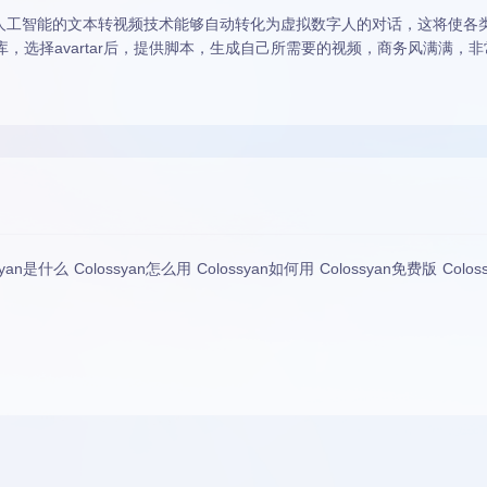
生成式人工智能的文本转视频技术能够自动转化为虚拟数字人的对话，这将
r库，选择avartar后，提供脚本，生成自己所需要的视频，商务风满满，
syan是什么 Colossyan怎么用 Colossyan如何用 Colossyan免费版 Co