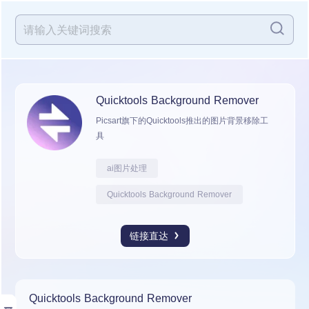
Quicktools Background Remover
Picsart旗下的Quicktools推出的图片背景移除工
具
ai图片处理
Quicktools Background Remover
链接直达
Quicktools Background Remover
展开