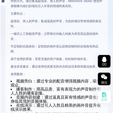
作的方式。通过集成超现实、类人的声音，MetaVoice Studio 使创作
者能够为他们的项目注入丰富的情感和真实性。
主要特点
：
超现实、类人的声音
：集成逼真的声音，为您的项目带来情感和真实
性。
一键式人工智能变声器
：立即将任何输入转换为录音室品质的画外
音。
可定制的在线身份
：定制您的画外音以反映您独特的在线角色和品
牌。
易于使用的界面
：享受无缝的用户体验，轻松制作画外音。
QQ
最佳录音建议
：通过使用优质麦克风并自然说话来获得最佳效果。
使用案例
：
视频
旁白
：通过专业的配音增强视频内容，吸引
微信
观众。
播客制作
：用高品质、富有表现力的声音制作引
人入胜的播客剧集。
音频
内容创建
：通过逼真且富有情感的声音生成
反馈
身临其境的音频体验。
在线演示
：通过引人入胜且精美的画外音提升在
线演示效果。