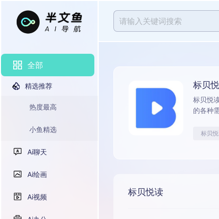
全部
标贝
精选推荐
标贝悦读
热度最高
的各种
小鱼精选
标贝悦
Ai聊天
Ai绘画
标贝悦读
Ai视频