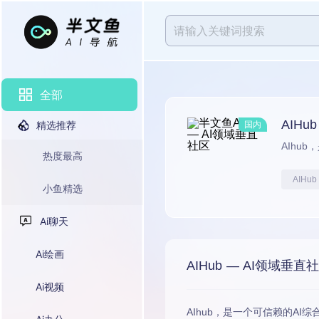
全部
AIHu
精选推荐
国内
AIhu
热度最高
AIHu
小鱼精选
Ai聊天
Ai绘画
AIHub — AI领域垂直
Ai视频
AIhub，是一个可信赖的A