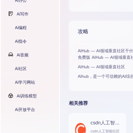
Ai办公
Ai写作
Ai编程
攻略
Ai指令
AIHub — AI领域垂直社区干什
Ai音频
免费版 AIHub — AI领域垂
AIHub — AI领域垂直社区
Ai社区
AIhub，是一个可信赖的A
Ai学习网站
Ai训练模型
相关推荐
Ai开放平台
csdn人工智能
社区
csdn人工智能社区