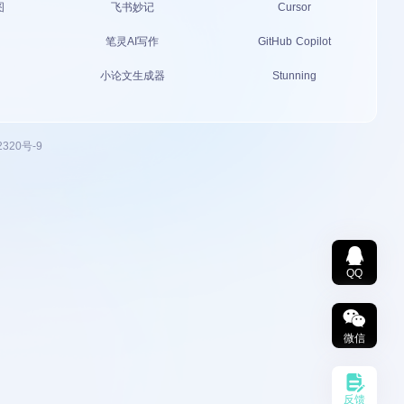
图
飞书妙记
Cursor
笔灵AI写作
GitHub Copilot
小论文生成器
Stunning
2320号-9
QQ
微信
反馈