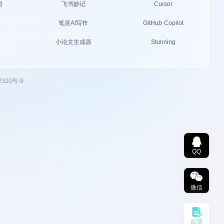
图
飞书妙记
Cursor
笔灵AI写作
GitHub Copilot
小论文生成器
Stunning
2320号-9
QQ
微信
反馈