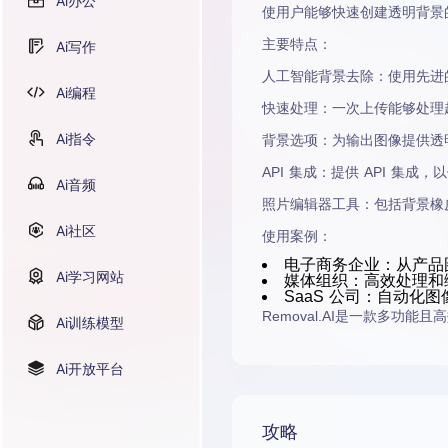
Ai办公
使用户能够快速创建透明背景
主要特点
：
Ai写作
人工智能背景去除
：使用先进
Ai编程
快速处理
：一次上传能够处理超过
Ai指令
背景选项
：为输出图像提供透
API 集成
：提供 API 集成
Ai音频
照片编辑器工具
：包括背景橡
Ai社区
使用案例
：
电子商务
企业
：从产品
Ai学习网站
媒体组织
：高效处理和
SaaS 公司
：自动化图
Removal.AI
是一款多功能且高
Ai训练模型
Ai开放平台
攻略