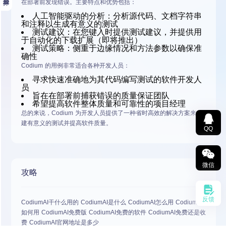
在部署前发现错误。主要特点和优势包括：
人工智能驱动的分析
：分析源代码、文档字符串
和注释以生成有意义的测试
测试建议
：在您键入时提供测试建议，并提供用
于自动化的下载扩展（即将推出）
测试策略
：侧重于边缘情况和方法参数以确保准
确性
Codium 的
用例
非常适合各种开发人员：
寻求快速准确地为其代码编写测试的
软件开发人
员
旨在在部署前捕获错误的
质量保证团队
希望提高软件整体质量和可靠性的
项目经理
总的来说，Codium 为开发人员提供了一种省时高效的解决方案来创
建有意义的测试并提高软件质量。
QQ
微信
攻略
反馈
CodiumAI干什么用的 CodiumAI是什么 CodiumAI怎么用 CodiumAI
如何用 CodiumAI免费版 CodiumAI免费的软件 CodiumAI免费还是收
费 CodiumAI官网地址是多少